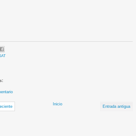
SAT
s:
entario
Inicio
eciente
Entrada antigua