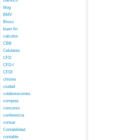
Banxico
blog
BMV
Brozo
buen fin
calculos
CBB
Celulares
CFD
CFD-I
CFDI
chistes
ciudad
colaboraciones
compras
concurso
conferencia
consar
Contabilidad
contable