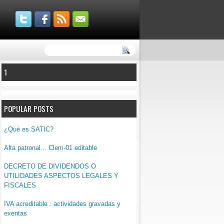
1
POPULAR POSTS
¿Qué es SATIC?
Alta patronal... Clem-01 editable
DECRETO DE DIVIDENDOS O
UTILIDADES ASPECTOS LEGALES Y
FISCALES
IVA acreditable : actividades gravadas y
exentas