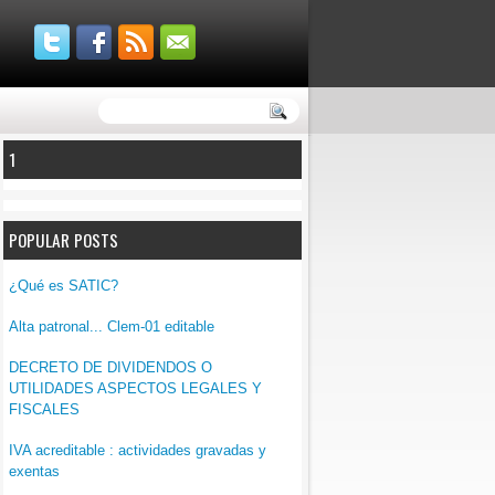
1
POPULAR POSTS
¿Qué es SATIC?
Alta patronal... Clem-01 editable
DECRETO DE DIVIDENDOS O
UTILIDADES ASPECTOS LEGALES Y
FISCALES
IVA acreditable : actividades gravadas y
exentas