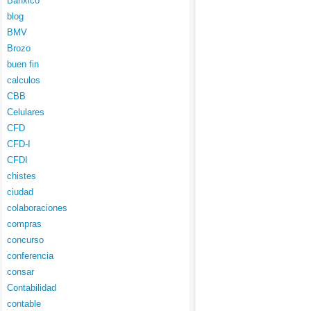
Banxico
blog
BMV
Brozo
buen fin
calculos
CBB
Celulares
CFD
CFD-I
CFDI
chistes
ciudad
colaboraciones
compras
concurso
conferencia
consar
Contabilidad
contable