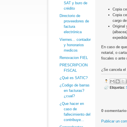
SAT y buro de
crédito
Copia ce
Copia ce
Directorio de
cargo de
proveedores de
Original 
factura
(albacea
electrónica
expedida
Viernes... contador
y honorarios
En caso de que 
medicos
notarial, o cart
Renovacion FIEL
fiscales o ante 
PRESCRIPCION
¿Se cancela el 
FISCAL
¿Qué es SATIC?
¿Codigo de barras
Etiquetas:
en facturas?
¿cual?
¿Que hacer en
caso de
0 comentario
fallecimiento del
contribuye...
Publicar un com