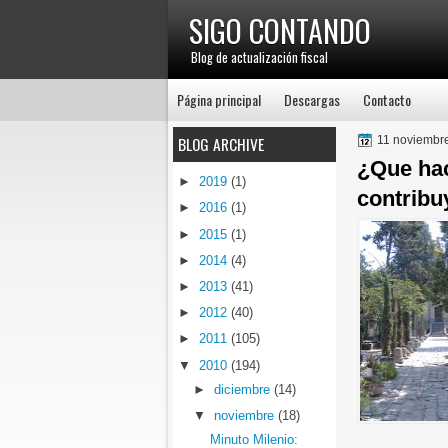
SIGO CONTANDO
Blog de actualización fiscal
Página principal
Descargas
Contacto
BLOG ARCHIVE
11 noviembr
¿Que hac
►
2019
(1)
contribu
►
2016
(1)
►
2015
(1)
►
2014
(4)
►
2013
(41)
►
2012
(40)
►
2011
(105)
▼
2010
(194)
►
diciembre
(14)
▼
noviembre
(18)
Minuto Milenio: