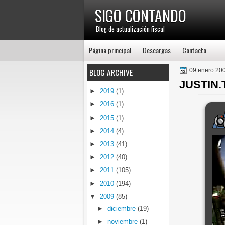
SIGO CONTANDO
Blog de actualización fiscal
Página principal
Descargas
Contacto
BLOG ARCHIVE
09 enero 20
JUSTIN.
►
2019
(1)
►
2016
(1)
►
2015
(1)
►
2014
(4)
►
2013
(41)
►
2012
(40)
►
2011
(105)
►
2010
(194)
▼
2009
(85)
►
diciembre
(19)
►
noviembre
(1)