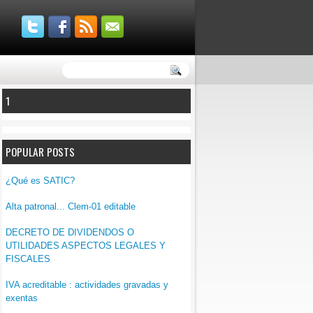
1
POPULAR POSTS
¿Qué es SATIC?
Alta patronal... Clem-01 editable
DECRETO DE DIVIDENDOS O
UTILIDADES ASPECTOS LEGALES Y
FISCALES
IVA acreditable : actividades gravadas y
exentas