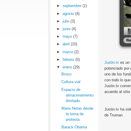
►
septiembre
(1)
►
agosto
(4)
►
julio
(3)
►
junio
(4)
►
mayo
(7)
►
abril
(10)
►
marzo
(2)
►
febrero
(5)
Justin.tv
es un 
▼
enero
(29)
potenciado por 
uno de los fund
Brozo
con todo lo qu
Cultura vial
Justin.tv comen
Espacio de
acuerdo al siti
almacenamiento
ilimitado.
Mario Netas desde
Justin.tv ha s
la toma de
de Truman.
protesta
Barack Obama