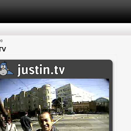
09
TV