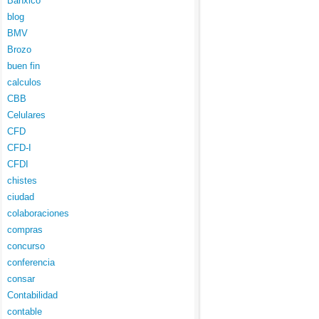
Banxico
blog
BMV
Brozo
buen fin
calculos
CBB
Celulares
CFD
CFD-I
CFDI
chistes
ciudad
colaboraciones
compras
concurso
conferencia
consar
Contabilidad
contable