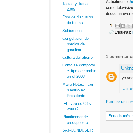
Actualmente
Ju
Tablas y Tarifas
como televisivo
2009
desde un evento
Foro de discusion
de temas
Sabias que...
Etiquetas:
Congelacion de
precios de
gasolina
1 comentario
Cultura del ahorro
Como se comporto
Unkn
el tipo de cambio
en el 2008
yo veo
Mario Netas... con
13 de e
nuestro ex
Presidente
Publicar un com
IFE: ¿Si es 03 si
votas?
Entrada más r
Planificador de
presupuesto
SAT-CONDUSEF: